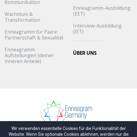
Kommunikation
Enneagramm-Ausbildung
(EET)
Wachstum &
Transformation
Interview-Ausbildung
(IET)
Enneagramm für Paare:
Partnerschaft & Sexualität
Enneagramm
ÜBER UNS
Aufstellungen (deiner
inneren Anteile)
Wir verwenden essentielle Cookies für die Funktionalität der
© Copyright
Enneagram Germany GbR
.
Alle Rechte
Website. Wenn Sie optionale Cookies ablehnen, werden nur die