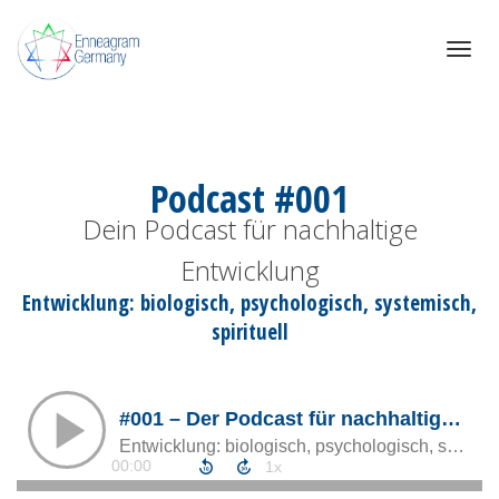
Toggle
navigat
Mehr Bewusstsein, Intelligenz und Kompetenzen mit dem Enneagram
Germany Podcast
Podcast #001
Dein Podcast für nachhaltige
Entwicklung
Entwicklung: biologisch, psychologisch, systemisch,
spirituell