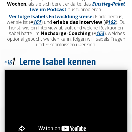
Wochen
, als sie sich bereit erklärte, das
Einstieg-Paket
live im Podcast
auszuprobieren.
Verfolge Isabels Entwicklungsreise:
Finde heraus,
wer sie ist
(
#
161
) und
erlebe das Interview
(
#
162
)
. Du
hörst, wie ein Interview abläuft und welche Reaktionen
Isabel hatte
. Im
Nachsorge-Coaching
(
#
163
)
, welches
optional gebucht werden kann, folgen wir Isabels Fragen
und Erkenntnissen über sich.
1
:
Lerne Isabel kennen
16
#