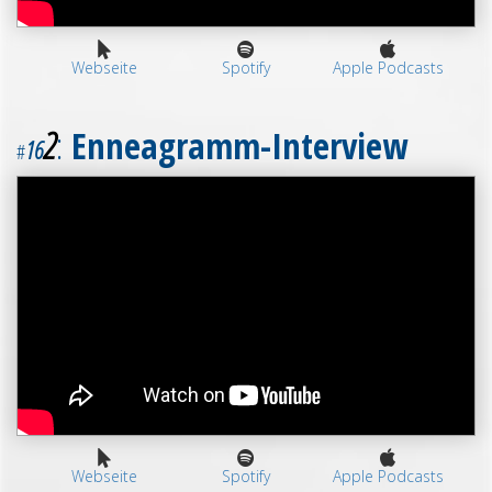
Webseite
Spotify
Apple Podcasts
2
:
Enneagramm-Interview
16
#
Webseite
Spotify
Apple Podcasts