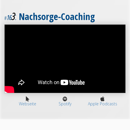
3
:
Nachsorge-Coaching
16
#
Webseite
Spotify
Apple Podcasts