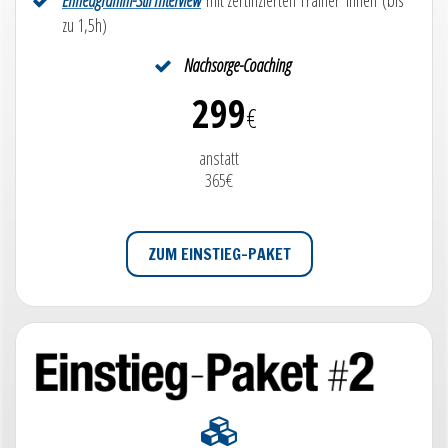
Enneagramm-Stil Interview
mit zertifizierten Trainer*innen (bis
zu 1,5h)
Nachsorge-Coaching
299
€
anstatt
365€
ZUM EINSTIEG-PAKET