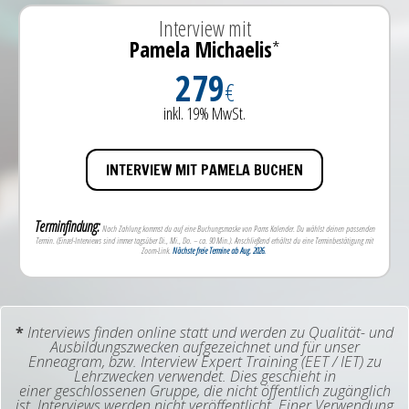
Interview mit
Pamela Michaelis
*
279
€
inkl. 19% MwSt.
INTERVIEW MIT PAMELA BUCHEN
Terminfindung:
Nach Zahlung kommst du auf eine Buchungsmaske von Pams Kalender. Du wählst deinen passenden
Termin. (Einzel-Interviews sind immer tagsüber Di., Mi., Do. – ca. 90 Min.). Anschließend erhältst du eine Terminbestätigung mit
Zoom-Link.
Nächste freie Termine ab Aug. 2026.
*
Interviews finden online statt und werden zu Qualität- und
Ausbildungszwecken aufgezeichnet und für unser
Enneagram, bzw. Interview Expert Training (EET / IET) zu
Lehrzwecken verwendet. Dies geschieht in
einer geschlossenen Gruppe, die nicht öffentlich zugänglich
ist. Interviews werden nicht veröffentlicht.
Einer Verwendung