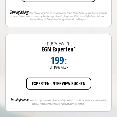
Terminfindung:
Nach Zahlung kommst du auf eine Buchungsmaske von Pams Kalender. Du wählst deinen passenden
Termin (Supervisionen sind immer tagsüber dienstags, mittwochs, freitags – ca. 90 Min.). Anschließend erhältst du eine
Terminbestätigung mit Zoom-Link und wir organisieren alles im Hintergrund.
Interview mit
EGN Experten
*
199
€
inkl. 19% MwSt.
EXPERTEN-INTERVIEW BUCHEN
Terminfindung:
Nach Zahlung bitten wir dich Terminvorschläge an Philipp zu schicken, der im Experten-Netzwerk die
passende Person anfragt und deinen Termin mit Zoom-Link bestätigt.