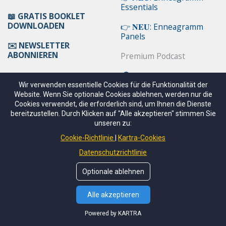
Essentials
📖 GRATIS BOOKLET
DOWNLOADEN
👉 𝐍𝐄𝐔: Enneagramm
Panels
✉️ NEWSLETTER
ABONNIEREN
Premium Podcast
🎧 Enneagram Germany
PODCAST (kostenlos)
Wir verwenden essentielle Cookies für die Funktionalität der
Website. Wenn Sie optionale Cookies ablehnen, werden nur die
Cookies verwendet, die erforderlich sind, um Ihnen die Dienste
bereitzustellen. Durch Klicken auf "Alle akzeptieren" stimmen Sie
SEMINARE
AUSBILDUNGEN
unseren zu:
Cookie-Richtlinie
Kartra-Cookies
Alle Seminare im
Ausbildungen im
Überblick
Überblick
Datenschutzrichtlinie
Enneagramm-Subtypen
Coaching-Ausbildung
Optionale ablehnen
(CET)
Enneagram Intensive
Alle akzeptieren
Mediations-Ausbildung
(MET)
Beziehung &
Powered by KARTRA
Kommunikation