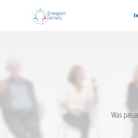
E
Was passi