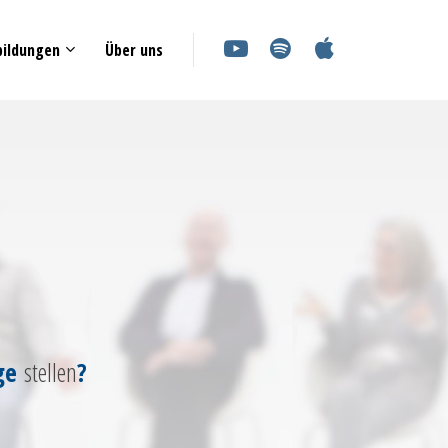
bildungen
Über uns
ge
stellen
?