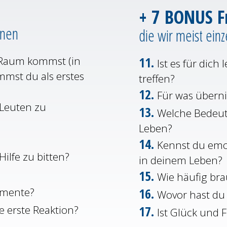
+ 7 BONUS F
nnen
die wir meist ein
 Raum kommst (in
11.
Ist es für dich
mst du als erstes
treffen?
12.
Für was übern
n Leuten zu
13.
Welche Bedeut
Leben?
14.
Kennst du emo
Hilfe zu bitten?
in deinem Leben?
15.
Wie häufig br
imente?
16.
Wovor hast du
e erste Reaktion?
17.
Ist Glück und 