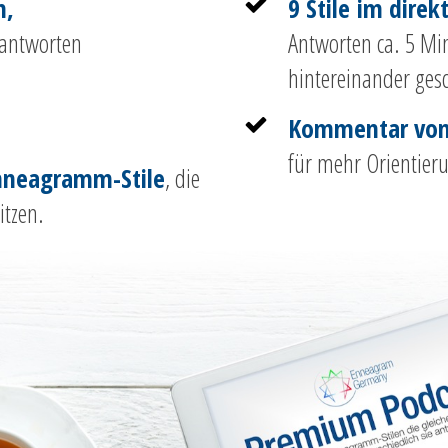
n,
9 Stile im direk
 antworten
Antworten ca. 5 Min
hintereinander ges
Kommentar von 
für mehr Orientier
Enneagramm-Stile
,
die
itzen.