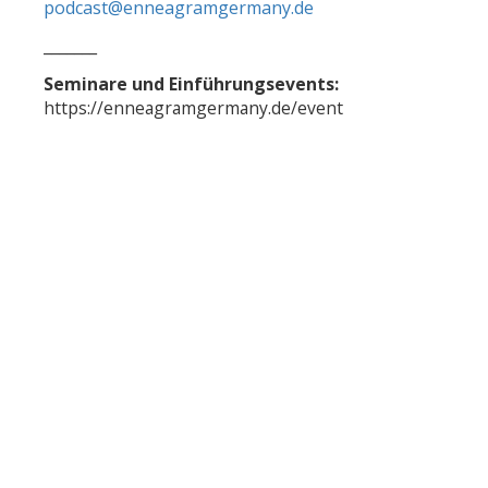
podcast@enneagramgermany.de
_______​
Seminare und Einführungsevents:
https://enneagramgermany.de/event
infobox Abonnieren
Info - Pamela Michaelis
Info - Philipp Dörfler