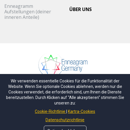
Enneagramm
ÜBER UNS
Aufstellungen (deiner
inneren Anteile)
Wir verwenden essentielle Cookies für die Funktionalität der
© Copyright
Enneagram Germany GbR
.
Alle Rechte
Website. Wenn Sie optionale Cookies ablehnen, werden nur die
Cookies verwendet, die erforderlich sind, um Ihnen die Dienste
vorbehalten.
bereitzustellen. Durch Klicken auf "Alle akzeptieren" stimmen Sie
Isestraße 55 • 20149 Hamburg (DE)
unseren zu:
Cookie-Richtlinie
Kartra-Cookies
FOLGE UNS HIER
Datenschutzrichtlinie