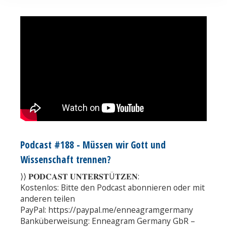
Podcast #188 - Müssen wir Gott und
Wissenschaft trennen?
⟩⟩ 𝐏𝐎𝐃𝐂𝐀𝐒𝐓 𝐔𝐍𝐓𝐄𝐑𝐒𝐓Ü𝐓𝐙𝐄𝐍:
Kostenlos: Bitte den Podcast abonnieren oder mit
anderen teilen
PayPal: https://paypal.me/enneagramgermany
Banküberweisung: Enneagram Germany GbR –