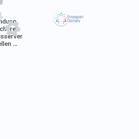
ndung
cheren
sserver
len ...